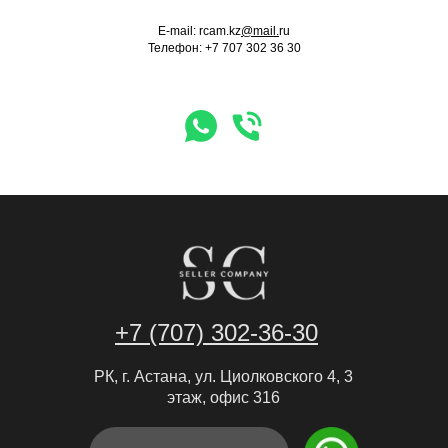
E-mail: rcam.kz
@mail.
ru
м
Seller Company
Телефон:
+7 707 302 36 30
ция
тра
+7 (707) 302-36-30
РК, г. Астана, ул. Циолковского 4, 3
этаж, офис 316