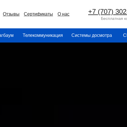
+7 (70
ртфолио
Отзывы
Сертификаты
О нас
+7 (707) 302
Отзывы
Сертификаты
О нас
Бесплатная к
агбаум
Телекоммуникация
Системы досмотра
С