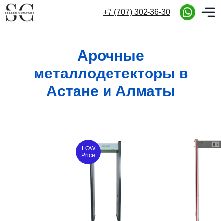
+7 (707) 302-36-30
+7 (707) 302-36-30
Арочные
металлодетекторы в
Астане и Алматы
LOW
Price