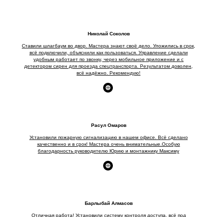
Николай Соколов
Ставили шлагбаум во двор. Мастера знают своё дело. Уложились в срок,
всё подключили, объяснили как пользоваться. Управление сделали
удобным работает по звонку, через мобильное приложение и с
детектором сирен для проезда спецтранспорта. Результатом доволен,
всё надёжно. Рекомендую!
Расул Омаров
Установили пожарную сигнализацию в нашем офисе. Всё сделано
качественно и в срок! Мастера очень внимательные.Особую
благодарность руководителю Юрию и монтажнику Максиму
Барлыбай Алмасов
Отличная работа! Установили систему контроля доступа, всё под