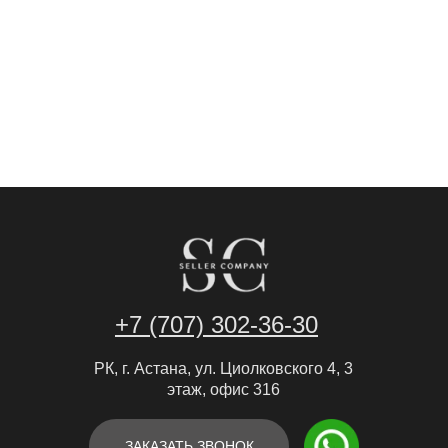
м
Seller Company
ция
тра
+7 (707) 302-36-30
РК, г. Астана, ул. Циолковского 4, 3
этаж, офис 316
ЗАКАЗАТЬ ЗВОНОК