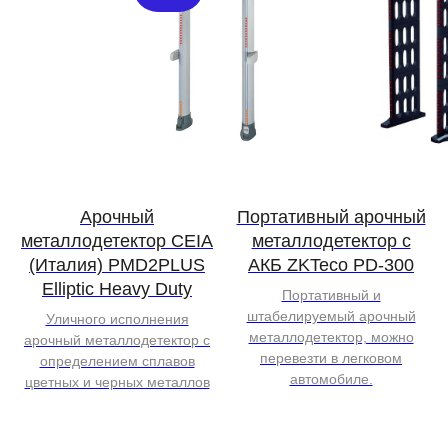
Арочный
Портативный арочный
металлодетектор CEIA
металлодетектор с
(Италия) PMD2PLUS
АКБ ZKTeco PD-300
Elliptic Heavy Duty
Портативный и
штабелируемый арочный
Уличного исполнения
металлодетектор, можно
арочный металлодетектор с
перевезти в легковом
определением сплавов
автомобиле.
цветных и черных металлов