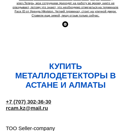
ключ.Теперь, мои сотрудники приходят на работу во время, никто не
опаздывает, потому что знают, что необходимо отмечаться на терминале
Face ID от бренда Hikvision. Четкий терминал, стоит на уличной двери.
Ставили еще зимой, пишу отзыв только сейчас.
КУПИТЬ
МЕТАЛЛОДЕТЕКТОРЫ В
АСТАНЕ И АЛМАТЫ
+7 (707) 302-36-30
rcam.kz@mail.ru
ТОО Seller-company