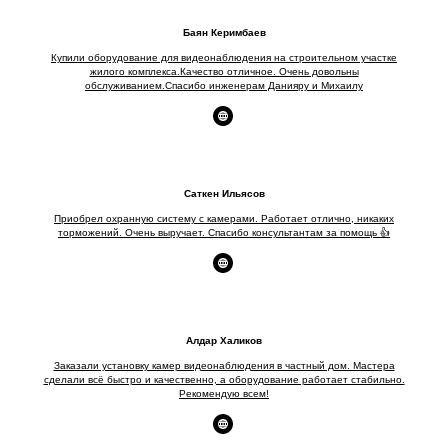
Баян Керимбаев
Купили оборудование для видеонаблюдения на строительном участке
жилого комплекса.Качество отличное. Очень довольны
обслуживанием.Спасибо инженерам Данияру и Михаилу
Саткен Ильясов
Приобрел охранную систему с камерами. Работает отлично, никаких
торможений. Очень выручает. Спасибо консультантам за помощь 👍
Алдар Халиков
Заказали установку камер видеонаблюдения в частный дом. Мастера
сделали всё быстро и качественно, а оборудование работает стабильно.
Рекомендую всем!